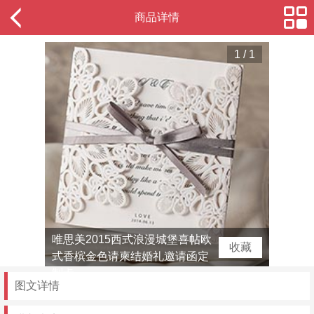
商品详情
1
/
1
唯思美2015西式浪漫城堡喜帖欧
收藏
式香槟金色请柬结婚礼邀请函定
制卡
图文详情