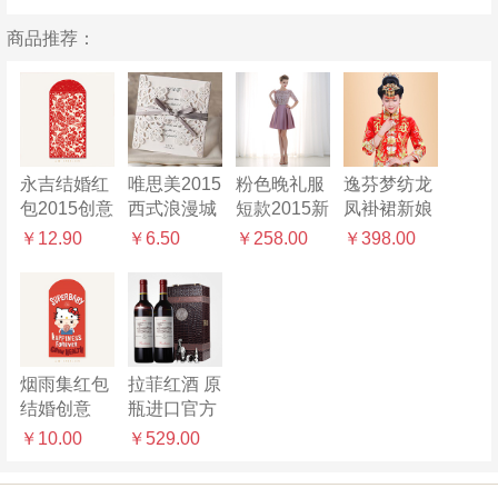
商品推荐：
永吉结婚红
唯思美2015
粉色晚礼服
逸芬梦纺龙
包2015创意
西式浪漫城
短款2015新
凤褂裙新娘
婚礼喜字红
堡喜帖欧式
款秋冬伴娘
礼服结婚敬
￥12.90
￥6.50
￥258.00
￥398.00
包袋婚庆用
香槟金色请
礼服
酒服中式嫁
品利是封百
柬结婚礼邀
衣长款旗袍
元千元红包
请函定制卡
复古装婚礼
烟雨集红包
拉菲红酒 原
结婚创意
瓶进口官方
2015高档中
正品巴斯克
￥10.00
￥529.00
式婚庆大小
花园干红葡
利是封婚礼
萄酒类6支