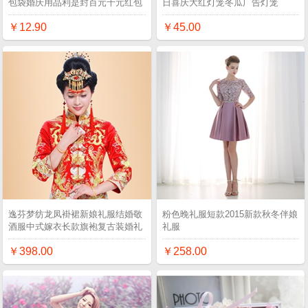
包袋婚庆用品利是封百元千元红包
日喜庆大红灯笼冬瓜广告灯笼
￥12.90
￥45.00
逸芬梦纺龙凤褂裙新娘礼服结婚敬
粉色晚礼服短款2015新款秋冬伴娘
酒服中式嫁衣长款旗袍复古装婚礼
礼服
￥398.00
￥258.00