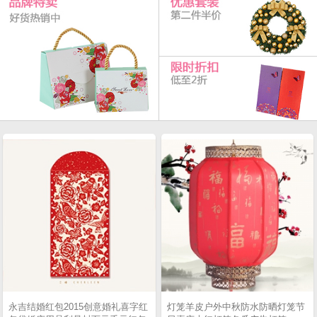
永吉结婚红包2015创意婚礼喜字红
灯笼羊皮户外中秋防水防晒灯笼节