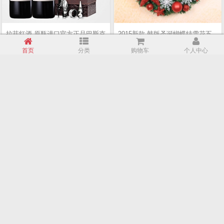
拉菲红酒 原瓶进口官方正品巴斯克
2015新款 韩版圣诞蝴蝶结雪花五
花园干红葡萄酒类6支装 送木箱
角星彩球花环 商场酒店装饰挂件
首页
分类
购物车
个人中心
￥529.00
￥25.00
厦门游艇出租 整艘游艇帆船出租租
拉利加州硬顶敞篷跑车/接机/自驾
赁包船 海滨特色个性定制旅游
旅游/婚车租赁
￥1000.00
￥998.00