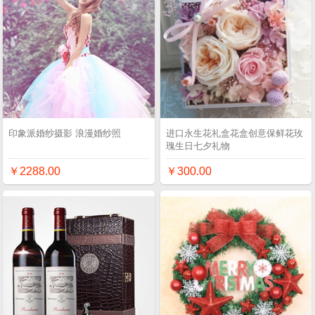
印象派婚纱摄影 浪漫婚纱照
进口永生花礼盒花盒创意保鲜花玫
瑰生日七夕礼物
￥2288.00
￥300.00