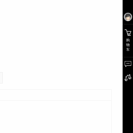
购
物
车