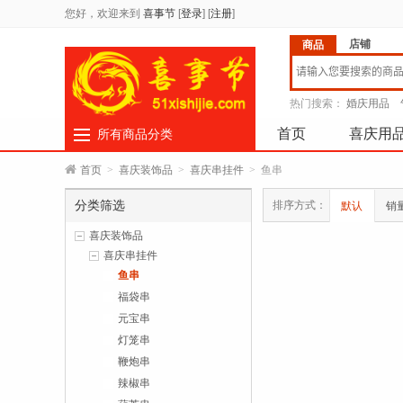
您好，欢迎来到
喜事节
[
登录
]
[
注册
]
店铺
商品
热门搜索：
婚庆用品
首页
喜庆用
所有商品分类
首页
>
喜庆装饰品
>
喜庆串挂件
>
鱼串
分类筛选
排序方式：
默认
销
喜庆装饰品
喜庆串挂件
鱼串
福袋串
元宝串
灯笼串
鞭炮串
辣椒串