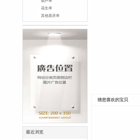
葫芦串
花生串
其他喜庆串
猜您喜欢的宝贝
最近浏览