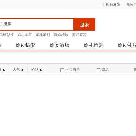
手机触屏版
商家
气球彩带
婚礼布置
婚礼策划
新娘婚纱
剪纸窗花
品
婚纱摄影
婚宴酒店
婚礼策划
婚纱礼
量
人气
价格
平台自营
赠品