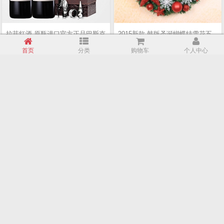
拉菲红酒 原瓶进口官方正品巴斯克
2015新款 韩版圣诞蝴蝶结雪花五
花园干红葡萄酒类6支装 送木箱
角星彩球花环 商场酒店装饰挂件
首页
分类
购物车
个人中心
￥529.00
￥25.00
厦门游艇出租 整艘游艇帆船出租租
拉利加州硬顶敞篷跑车/接机/自驾
赁包船 海滨特色个性定制旅游
旅游/婚车租赁
￥1000.00
￥998.00