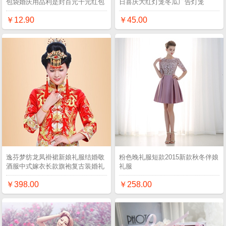
包袋婚庆用品利是封百元千元红包
日喜庆大红灯笼冬瓜广告灯笼
￥12.90
￥45.00
逸芬梦纺龙凤褂裙新娘礼服结婚敬
粉色晚礼服短款2015新款秋冬伴娘
酒服中式嫁衣长款旗袍复古装婚礼
礼服
￥398.00
￥258.00