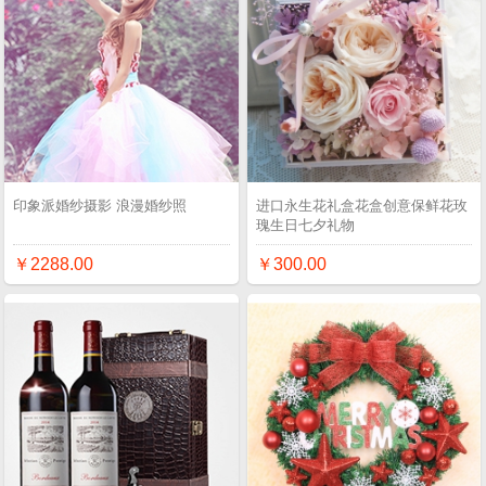
印象派婚纱摄影 浪漫婚纱照
进口永生花礼盒花盒创意保鲜花玫
瑰生日七夕礼物
￥2288.00
￥300.00