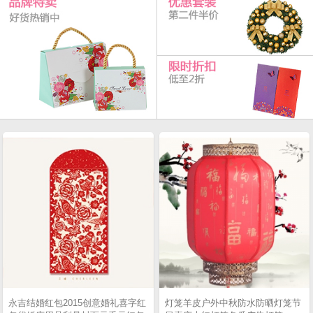
永吉结婚红包2015创意婚礼喜字红
灯笼羊皮户外中秋防水防晒灯笼节