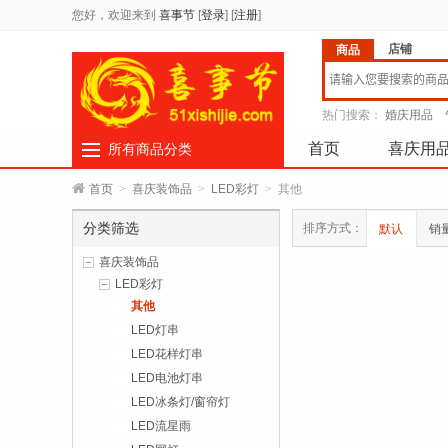
您好，欢迎来到
喜事节
[
登录
]
[
注册
]
店铺
商品
热门搜索：
婚庆用品
首页
喜庆用
所有商品分类
首页
>
喜庆装饰品
>
LED彩灯
>
其他
分类筛选
排序方式：
默认
销
喜庆装饰品
LED彩灯
其他
LED灯串
LED花样灯串
LED电池灯串
LED冰条灯/窗帘灯
LED流星雨