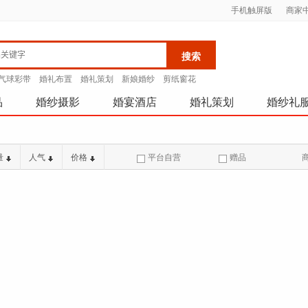
手机触屏版
商家
气球彩带
婚礼布置
婚礼策划
新娘婚纱
剪纸窗花
品
婚纱摄影
婚宴酒店
婚礼策划
婚纱礼
量
人气
价格
平台自营
赠品