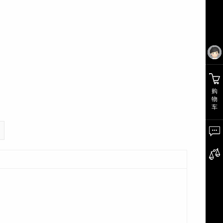
购
物
车