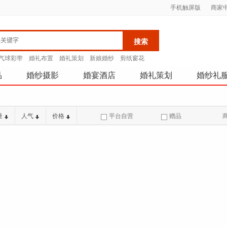
手机触屏版
商家
气球彩带
婚礼布置
婚礼策划
新娘婚纱
剪纸窗花
品
婚纱摄影
婚宴酒店
婚礼策划
婚纱礼
量
人气
价格
平台自营
赠品