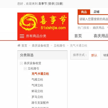
您好，欢迎来到
喜事节
[
登录
]
[
注册
]
店铺
商品
热门搜索：
婚庆用品
首页
喜庆用
所有商品分类
首页
>
喜庆设备租赁
>
立柱路引
>
充气卡通立柱
分类筛选
排序方式：
默认
销
喜庆设备租赁
立柱路引
充气卡通立柱
气模立柱
气球立柱
鲜花立柱
罗马立柱
路引支架配件