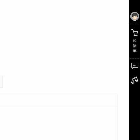
购
物
车