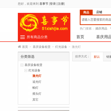
您好，欢迎来到
喜事节
[
登录
]
[
注册
]
店铺
商品
热门搜索：
婚庆用品
首页
喜庆用
所有商品分类
首页
>
喜庆设备租赁
>
灯光设备
>
激光灯
分类筛选
排序方式：
默认
销
喜庆设备租赁
灯光设备
激光灯
追光灯
帕灯
摇头灯
其它