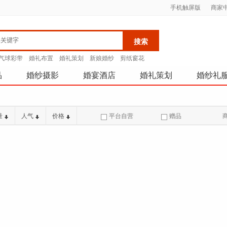
手机触屏版
商家
气球彩带
婚礼布置
婚礼策划
新娘婚纱
剪纸窗花
品
婚纱摄影
婚宴酒店
婚礼策划
婚纱礼
量
人气
价格
平台自营
赠品