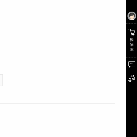
购
物
车